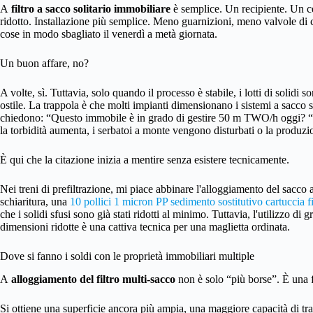
A
filtro a sacco solitario immobiliare
è semplice. Un recipiente. Un ce
ridotto. Installazione più semplice. Meno guarnizioni, meno valvole di 
cose in modo sbagliato il venerdì a metà giornata.
Un buon affare, no?
A volte, sì. Tuttavia, solo quando il processo è stabile, i lotti di solidi 
ostile. La trappola è che molti impianti dimensionano i sistemi a sacco 
chiedono: “Questo immobile è in grado di gestire 50 m TWO/h oggi? “p
la torbidità aumenta, i serbatoi a monte vengono disturbati o la produ
È qui che la citazione inizia a mentire senza esistere tecnicamente.
Nei treni di prefiltrazione, mi piace abbinare l'alloggiamento del sacco al
schiaritura, una
10 pollici 1 micron PP sedimento sostitutivo cartuccia fi
che i solidi sfusi sono già stati ridotti al minimo. Tuttavia, l'utilizzo d
dimensioni ridotte è una cattiva tecnica per una maglietta ordinata.
Dove si fanno i soldi con le proprietà immobiliari multiple
A
alloggiamento del filtro multi-sacco
non è solo “più borse”. È una f
Si ottiene una superficie ancora più ampia, una maggiore capacità di tra