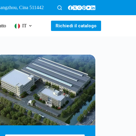
Guangzhou, Cina 511442
Richiedi il catalogo
tto
IT