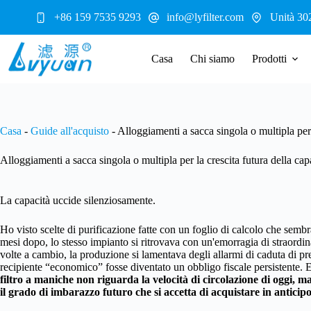
Salta
+86 159 7535 9293
info@lyfilter.com
Unità 30
al
contenuto
Casa
Chi siamo
Prodotti
Casa
-
Guide all'acquisto
-
Alloggiamenti a sacca singola o multipla per l
Alloggiamenti a sacca singola o multipla per la crescita futura della capa
La capacità uccide silenziosamente.
Ho visto scelte di purificazione fatte con un foglio di calcolo che sembr
mesi dopo, lo stesso impianto si ritrovava con un'emorragia di straordina
volte a cambio, la produzione si lamentava degli allarmi di caduta di p
recipiente “economico” fosse diventato un obbligo fiscale persistente. E
filtro a maniche non riguarda la velocità di circolazione di oggi, ma 
il grado di imbarazzo futuro che si accetta di acquistare in anticipo