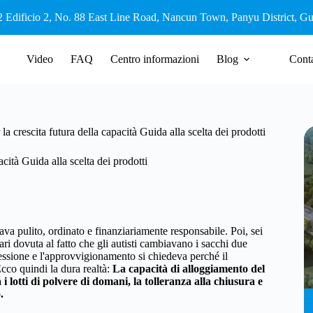
2 Edificio 2, No. 88 East Line Road, Nancun Town, Panyu District, 
Video
FAQ
Centro informazioni
Blog
Conta
a crescita futura della capacità Guida alla scelta dei prodotti
cità Guida alla scelta dei prodotti
ava pulito, ordinato e finanziariamente responsabile. Poi, sei
ri dovuta al fatto che gli autisti cambiavano i sacchi due
ressione e l'approvvigionamento si chiedeva perché il
cco quindi la dura realtà:
La capacità di alloggiamento del
i lotti di polvere di domani, la tolleranza alla chiusura e
.