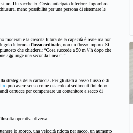
stino. Un sacchetto. Costo anticipato inferiore. Ingombro
chiusura, meno possibilità per una persona di sistemare le
sono moderati e la crescita futura della capacità è reale ma non
singolo intorno a
flusso ordinato
, non un flusso impuro. Si
iuttosto che chiedersi: “Cosa succede a 50 m ³/ h dopo che
zione aggiunge una seconda linea?”.”
la strategia della cartuccia. Per gli stadi a basso flusso o di
ltro
può avere senso come ostacolo ai sedimenti fini dopo
i grandi cartucce per compensare un contenitore a sacco di
ilosofia operativa diversa.
ttenere lo sporco, una velocità ridotta per sacco, un aumento