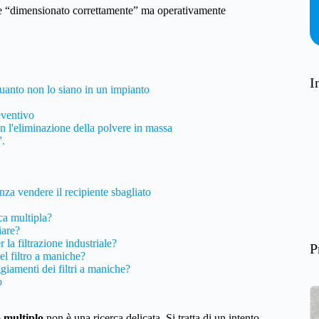
te “dimensionato correttamente” ma operativamente
I
quanto non lo siano in un impianto
eventivo
n l'eliminazione della polvere in massa
”.
nza vendere il recipiente sbagliato
cca multipla?
iare?
 la filtrazione industriale?
P
el filtro a maniche?
giamenti dei filtri a maniche?
o
o multiplo
non è una ricerca delicata. Si tratta di un intento