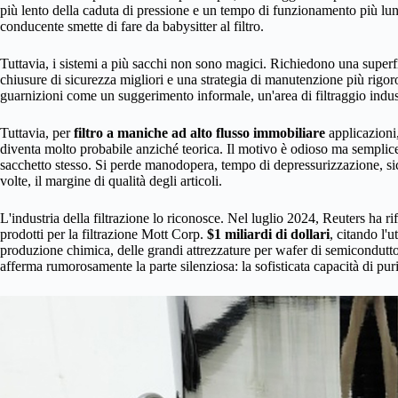
più lento della caduta di pressione e un tempo di funzionamento più lungo
conducente smette di fare da babysitter al filtro.
Tuttavia, i sistemi a più sacchi non sono magici. Richiedono una superf
chiusure di sicurezza migliori e una strategia di manutenzione più rigor
guarnizioni come un suggerimento informale, un'area di filtraggio indus
Tuttavia, per
filtro a maniche ad alto flusso immobiliare
applicazioni,
diventa molto probabile anziché teorica. Il motivo è odioso ma semplice
sacchetto stesso. Si perde manodopera, tempo di depressurizzazione, si
volte, il margine di qualità degli articoli.
L'industria della filtrazione lo riconosce. Nel luglio 2024, Reuters ha ri
prodotti per la filtrazione Mott Corp.
$1 miliardi di dollari
, citando l'u
produzione chimica, delle grandi attrezzature per wafer di semiconduttor
afferma rumorosamente la parte silenziosa: la sofisticata capacità di puri