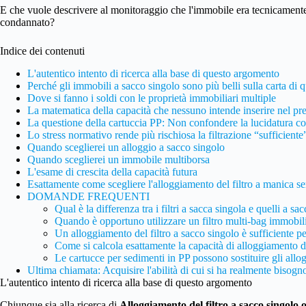
E che vuole descrivere al monitoraggio che l'immobile era tecnicamen
condannato?
Indice dei contenuti
L'autentico intento di ricerca alla base di questo argomento
Perché gli immobili a sacco singolo sono più belli sulla carta di 
Dove si fanno i soldi con le proprietà immobiliari multiple
La matematica della capacità che nessuno intende inserire nel pr
La questione della cartuccia PP: Non confondere la lucidatura co
Lo stress normativo rende più rischiosa la filtrazione “sufficiente
Quando sceglierei un alloggio a sacco singolo
Quando sceglierei un immobile multiborsa
L'esame di crescita della capacità futura
Esattamente come scegliere l'alloggiamento del filtro a manica se
DOMANDE FREQUENTI
Qual è la differenza tra i filtri a sacca singola e quelli a sa
Quando è opportuno utilizzare un filtro multi-bag immobil
Un alloggiamento del filtro a sacco singolo è sufficiente per
Come si calcola esattamente la capacità di alloggiamento d
Le cartucce per sedimenti in PP possono sostituire gli allog
Ultima chiamata: Acquisire l'abilità di cui si ha realmente bisogn
L'autentico intento di ricerca alla base di questo argomento
Chiunque sia alla ricerca di
Alloggiamento del filtro a sacco singolo 