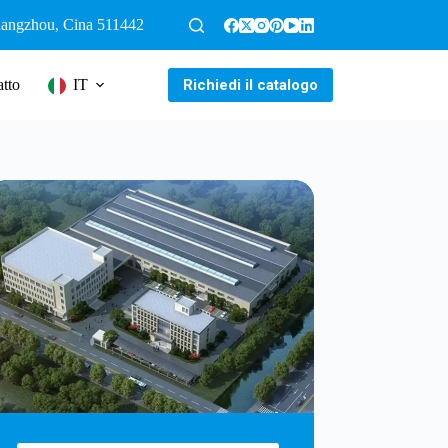
Guangzhou, Cina 511442
Richiedi il catalogo
tto
IT