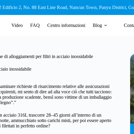
2 Edificio 2, No. 88 East Line Road, Nancun Town, Panyu District, 
Video
FAQ
Centro informazioni
Blog
Conta
 di alloggiamenti per filtri in acciaio inossidabile
ciaio inossidabile
inare richieste di risarcimento relative alle assicurazioni
uirenti, mi sento di dire ad alta voce ciò che tutti tacciono:
 una produzione scadente, bensì sono vittime di un imballaggio
 legno”.”
 acciaio 316L trascorre 28–45 giorni all’interno di un
a notte, ammucchiato sotto carichi misti, per poi essere aperto
filettati in perfetto ordine?