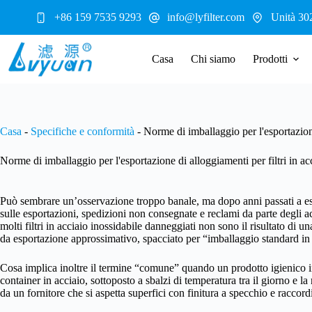
Salta
+86 159 7535 9293
info@lyfilter.com
Unità 30
al
contenuto
Casa
Chi siamo
Prodotti
Casa
-
Specifiche e conformità
-
Norme di imballaggio per l'esportazione
Norme di imballaggio per l'esportazione di alloggiamenti per filtri in ac
Può sembrare un’osservazione troppo banale, ma dopo anni passati a esam
sulle esportazioni, spedizioni non consegnate e reclami da parte degli acq
molti filtri in acciaio inossidabile danneggiati non sono il risultato di
da esportazione approssimativo, spacciato per “imballaggio standard in
Cosa implica inoltre il termine “comune” quando un prodotto igienico in
container in acciaio, sottoposto a sbalzi di temperatura tra il giorno e l
da un fornitore che si aspetta superfici con finitura a specchio e raccordi 