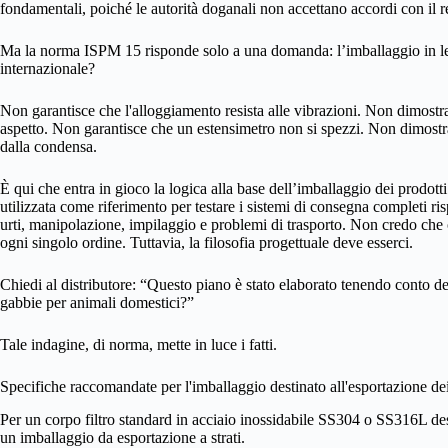
fondamentali, poiché le autorità doganali non accettano accordi con il 
Ma la norma ISPM 15 risponde solo a una domanda: l’imballaggio in le
internazionale?
Non garantisce che l'alloggiamento resista alle vibrazioni. Non dimostr
aspetto. Non garantisce che un estensimetro non si spezzi. Non dimostra 
dalla condensa.
È qui che entra in gioco la logica alla base dell’imballaggio dei prod
utilizzata come riferimento per testare i sistemi di consegna completi ris
urti, manipolazione, impilaggio e problemi di trasporto. Non credo che og
ogni singolo ordine. Tuttavia, la filosofia progettuale deve esserci.
Chiedi al distributore: “Questo piano è stato elaborato tenendo conto de
gabbie per animali domestici?”
Tale indagine, di norma, mette in luce i fatti.
Specifiche raccomandate per l'imballaggio destinato all'esportazione dei f
Per un corpo filtro standard in acciaio inossidabile SS304 o SS316L dest
un imballaggio da esportazione a strati.