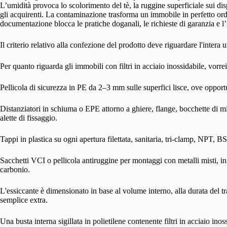
L’umidità provoca lo scolorimento del tè, la ruggine superficiale sui disp
gli acquirenti. La contaminazione trasforma un immobile in perfetto ord
documentazione blocca le pratiche doganali, le richieste di garanzia e l’
Il criterio relativo alla confezione del prodotto deve riguardare l'intera u
Per quanto riguarda gli immobili con filtri in acciaio inossidabile, vorre
Pellicola di sicurezza in PE da 2–3 mm sulle superfici lisce, ove oppor
Distanziatori in schiuma o EPE attorno a ghiere, flange, bocchette di mis
alette di fissaggio.
Tappi in plastica su ogni apertura filettata, sanitaria, tri-clamp, NPT, BS
Sacchetti VCI o pellicola antiruggine per montaggi con metalli misti, in p
carbonio.
L'essiccante è dimensionato in base al volume interno, alla durata del t
semplice extra.
Una busta interna sigillata in polietilene contenente filtri in acciaio inos