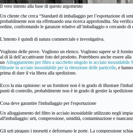
Il vero intento alla base di questo argomento
Un cliente che cerca “Standard di imballaggio per l’esportazione di umidi
probabilmente non sta effettuando una ricerca approfondita. Sta verific
ordine, confrontando le garanzie relative all’imballaggio o cercando di ev
L'intento è quindi di natura commerciale e investigativa.
Vogliono delle prove. Vogliono un elenco. Vogliono sapere se il fornitore 
al di là dell’accattivante foto del prodotto. Potrebbero anche essere al
un
Alloggiamento per filtro a sacchetto singolo in acciaio inossidabile 
filtrante in acciaio inossidabile per la ritenzione delle particelle
, e hanno
prima di dare il via libera alla spedizione.
Ecco la mia opinione: se un fornitore non è in grado di illustrare l'imbal
punti di controllo, probabilmente non è in grado di gestire la spedizione
Cosa deve garantire l'imballaggio per l'esportazione
Un alloggiamento del filtro in acciaio inossidabile utilizzato negli impia
all'imballaggio: urti, compressione, umidità, contaminazione e mancan
Gli urti piegano i morsetti e deformano le porte. La compressione schiacc