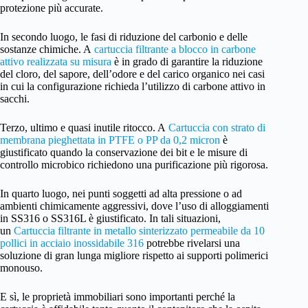
protezione più accurate.
In secondo luogo, le fasi di riduzione del carbonio e delle
sostanze chimiche. A
cartuccia filtrante a blocco in carbone
attivo realizzata su misura
è in grado di garantire la riduzione
del cloro, del sapore, dell’odore e del carico organico nei casi
in cui la configurazione richieda l’utilizzo di carbone attivo in
sacchi.
Terzo, ultimo e quasi inutile ritocco. A
Cartuccia con strato di
membrana pieghettata in PTFE o PP da 0,2 micron
è
giustificato quando la conservazione dei bit e le misure di
controllo microbico richiedono una purificazione più rigorosa.
In quarto luogo, nei punti soggetti ad alta pressione o ad
ambienti chimicamente aggressivi, dove l’uso di alloggiamenti
in SS316 o SS316L è giustificato. In tali situazioni,
un
Cartuccia filtrante in metallo sinterizzato permeabile da 10
pollici in acciaio inossidabile 316
potrebbe rivelarsi una
soluzione di gran lunga migliore rispetto ai supporti polimerici
monouso.
E sì, le proprietà immobiliari sono importanti perché la