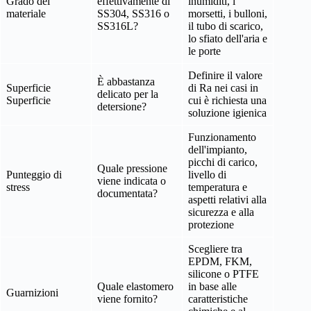
Grado del
effettivamente di
inumiditi, i
materiale
SS304, SS316 o
morsetti, i bulloni,
SS316L?
il tubo di scarico,
lo sfiato dell'aria e
le porte
Definire il valore
È abbastanza
Superficie
di Ra nei casi in
delicato per la
Superficie
cui è richiesta una
detersione?
soluzione igienica
Funzionamento
dell'impianto,
picchi di carico,
Quale pressione
Punteggio di
livello di
viene indicata o
stress
temperatura e
documentata?
aspetti relativi alla
sicurezza e alla
protezione
Scegliere tra
EPDM, FKM,
silicone o PTFE
Quale elastomero
in base alle
Guarnizioni
viene fornito?
caratteristiche