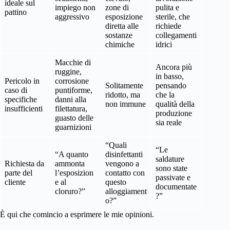
ideale sul
impiego non
zone di
pulita e
pattino
aggressivo
esposizione
sterile, che
diretta alle
richiede
sostanze
collegamenti
chimiche
idrici
Macchie di
Ancora più
ruggine,
in basso,
Pericolo in
corrosione
Solitamente
pensando
caso di
puntiforme,
ridotto, ma
che la
specifiche
danni alla
non immune
qualità della
insufficienti
filettatura,
produzione
guasto delle
sia reale
guarnizioni
“Quali
“Le
“A quanto
disinfettanti
saldature
Richiesta da
ammonta
vengono a
sono state
parte del
l’esposizion
contatto con
passivate e
cliente
e al
questo
documentate
cloruro?”
alloggiament
?”
o?”
È qui che comincio a esprimere le mie opinioni.