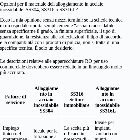
Opzioni per il materiale dell'alloggiamento in acciaio
inossidabile: SS304, SS316 o SS316L?
Ecco la mia opinione senza mezzi termini: se la scheda tecnica
di un ospedale riporta semplicemente “acciaio inossidabile”
senza specificarne il grado, la finitura superficiale, il tipo di
guarnizione, la resistenza alle sollecitazioni, il tipo di raccordo
e la compatibilità con i prodotti di pulizia, non si tratta di una
specifica tecnica. È solo un desiderio.
Le descrizioni relative alle apparecchiature RO per uso
commerciale dovrebbero essere redatte in un linguaggio molto
più accurato.
Alloggiame
Alloggiame
nto in
SS316
nto in
Fattore di
acciaio
Settore
acciaio
selezione
inossidabile
immobiliare
inossidabile
SS304
SS316L
Ideale per
Impiego
La scelta più
impianti
Ideale per la
tipico nel
efficace in
sanitari con
filtrazione a
pretrattamen
presenza di
giunti