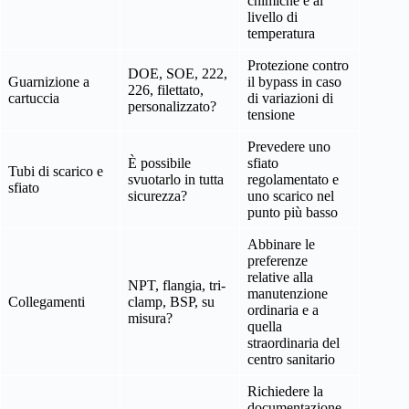
chimiche e al
livello di
temperatura
Protezione contro
DOE, SOE, 222,
Guarnizione a
il bypass in caso
226, filettato,
cartuccia
di variazioni di
personalizzato?
tensione
Prevedere uno
È possibile
sfiato
Tubi di scarico e
svuotarlo in tutta
regolamentato e
sfiato
sicurezza?
uno scarico nel
punto più basso
Abbinare le
preferenze
relative alla
NPT, flangia, tri-
manutenzione
Collegamenti
clamp, BSP, su
ordinaria e a
misura?
quella
straordinaria del
centro sanitario
Richiedere la
documentazione