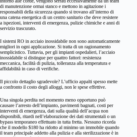
intorno alle corde, vengono serrati eccessivamente da un team
di manutenzione ormai stanco e mettono in agitazione i
responsabili della sicurezza quando si trovano all’interno di
una catena energetica di un centro sanitario che deve resistere
a ispezioni, interventi di emergenza, pulizie chimiche e anni di
servizio trascurato.
I sistemi RO in acciaio inossidabile non sono automaticamente
migliori in ogni applicazione. Si tratta di un ragionamento
semplicistico. Tuttavia, per gli impianti ospedalieri, l’acciaio
inossidabile si distingue per quattro fattori: resistenza
meccanica, facilità di pulizia, tolleranza alla temperatura e
affidabilità in caso di verifiche.
Il piccolo dettaglio sgradevole? L’ufficio appalti spesso mette
a confronto il costo degli alloggi, non le spese effettive.
Una singola perdita nel momento meno opportuno può
causare l’arresto dell’impianto, pavimenti bagnati, costi per
interventi di emergenza, dati sulla qualità dell’acqua non
disponibili, ritardi nell’elaborazione dei dati strumentali o un
bypass temporaneo effettuato in tutta fretta. Nessuno ricorda
che il modello $180 ha ridotto al minimo un immobile quando
il team principale addetto alla pulizia e alla sterilizzazione è in