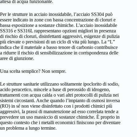
attesa di acqua funzionante.
Per le strutture in acciaio inossidabile, l’acciaio SS304 può
essere indicato in zone con bassa concentrazione di cloruri e
bassa esposizione a sostanze chimiche. L'acciaio inossidabile
SS316 e SS316L rappresentano opzioni migliori in presenza
di rischio di cloruri, disinfettanti aggressivi, esigenze di pulizia
più elevate o previsioni di un ciclo di vita più lungo. La “L”
indica che il materiale a basso tenore di carbonio contribuisce
a ridurre il rischio di sensibilizzazione in corrispondenza delle
aree di giunzione.
Una scelta semplice? Non sempre.
Le strutture sanitarie utilizzano solitamente ipoclorito di sodio,
acido peracetico, miscele a base di perossido di idrogeno,
trattamenti con acqua calda o vari altri protocolli di pulizia nei
sistemi circostanti. Anche quando l’impianto di osmosi inversa
(RO) in sé non viene disinfettato con i prodotti chimici più
aggressivi, la prassi di manutenzione ad esso correlata tende a
prevedere un uso massiccio di sostanze chimiche. È proprio in
questo contesto che i metalli economici finiscono per diventare
un problema a lungo termine.