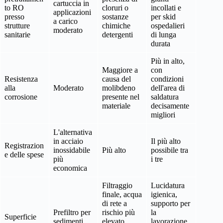
cartuccia in
to RO
cloruri o
incollati e
applicazioni
presso
sostanze
per skid
a carico
strutture
chimiche
ospedalieri
moderato
sanitarie
detergenti
di lunga
durata
Più in alto,
Maggiore a
con
Resistenza
causa del
condizioni
alla
Moderato
molibdeno
dell'area di
corrosione
presente nel
saldatura
materiale
decisamente
migliori
L'alternativa
in acciaio
Il più alto
Registrazion
inossidabile
Più alto
possibile tra
e delle spese
più
i tre
economica
Filtraggio
Lucidatura
finale, acqua
igienica,
di rete a
supporto per
Prefiltro per
rischio più
la
Superficie
sedimenti,
elevato,
lavorazione