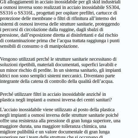
Gli alloggiamenti in acciaio inossidabile per gli skid industriali
a osmosi inversa sono realizzati in acciaio inossidabile SS304,
SS316 o SS316L, progettati per ospitare prefiltri, cartucce di
protezione delle membrane o filtri di rifinitura all’interno dei
sistemi di osmosi inversa delle strutture sanitarie, proteggendo
i percorsi di circolazione dalla ruggine, dagli sbalzi di
pressione, dall’esposizione diretta ai disinfettanti e dal rischio
di contaminazione prima che l’acqua trattata raggiunga i punti
sensibili di consumo o di manipolazione.
Vengono utilizzati perché le strutture sanitarie necessitano di
soluzioni ripetibili, materiali documentati, superfici lavabili e
un minor rischio di perdite. In un sistema sanitario, gli impianti
idrici non sono semplici sistemi meccanici. Diventano parte
integrante della catena di controllo della qualità dell’acqua.
Perché utilizzare filtri in acciaio inossidabile anziché in
plastica negli impianti a osmosi inversa dei centri sanitari?
L'acciaio inossidabile viene utilizzato al posto della plastica
negli impianti a osmosi inversa delle strutture sanitarie poiché
offre una resistenza alla pressione di gran lunga superiore, una
maggiore durata, una maggiore tolleranza chimica, una
migliore pulibilità e un valore documentale di gran lunga
superiore per i team delle strutture che si occupano di