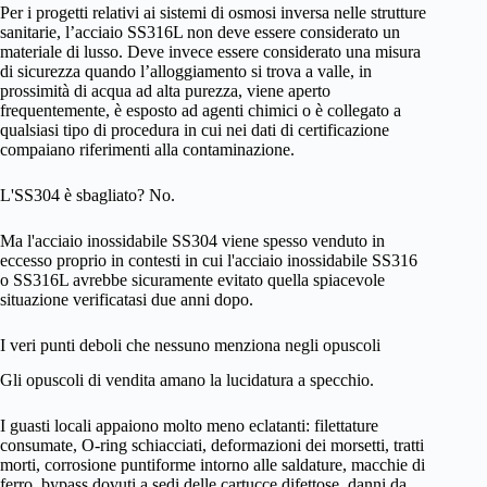
Per i progetti relativi ai sistemi di osmosi inversa nelle strutture
sanitarie, l’acciaio SS316L non deve essere considerato un
materiale di lusso. Deve invece essere considerato una misura
di sicurezza quando l’alloggiamento si trova a valle, in
prossimità di acqua ad alta purezza, viene aperto
frequentemente, è esposto ad agenti chimici o è collegato a
qualsiasi tipo di procedura in cui nei dati di certificazione
compaiano riferimenti alla contaminazione.
L'SS304 è sbagliato? No.
Ma l'acciaio inossidabile SS304 viene spesso venduto in
eccesso proprio in contesti in cui l'acciaio inossidabile SS316
o SS316L avrebbe sicuramente evitato quella spiacevole
situazione verificatasi due anni dopo.
I veri punti deboli che nessuno menziona negli opuscoli
Gli opuscoli di vendita amano la lucidatura a specchio.
I guasti locali appaiono molto meno eclatanti: filettature
consumate, O-ring schiacciati, deformazioni dei morsetti, tratti
morti, corrosione puntiforme intorno alle saldature, macchie di
ferro, bypass dovuti a sedi delle cartucce difettose, danni da