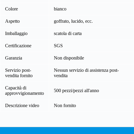
Colore
bianco
Aspetto
goffrato, lucido, ecc.
Imballaggio
scatola di carta
Certificazione
SGS
Garanzia
Non disponibile
Servizio post-
Nessun servizio di assistenza post-
vendita fornito
vendita
Capacità di
500 pezzi/pezzi all'anno
approvvigionamento
Descrizione video
Non fornito